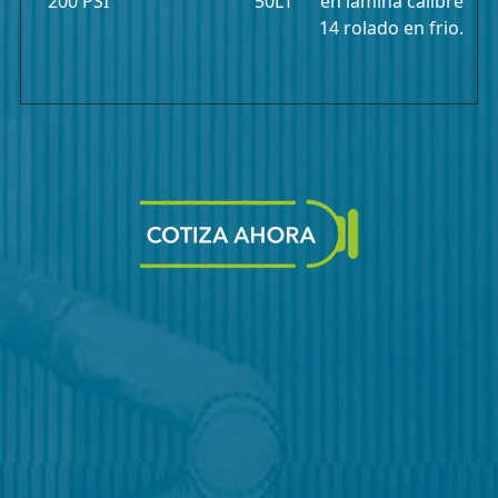
200 PSI
50LT
en lamina calibre
14 rolado en frio.